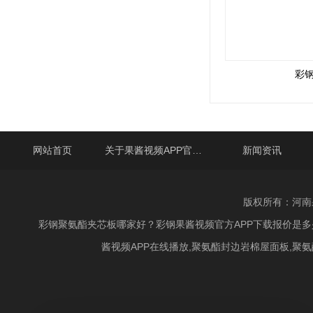
彩
网站首页
关于果酱视频APP官网下载
新闻资讯
版权所有：河南
彩钢聚氨酯夹芯板哪家好？彩钢果酱视频官方APP下载报价是多
酱视频APP在线播放,聚氨酯封边岩棉屋面板,聚