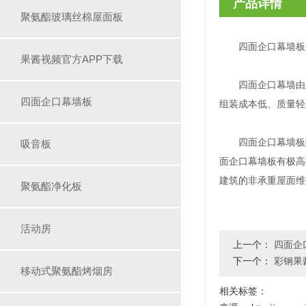
产品详情
聚氨酯玻璃丝棉屋面板
四面企口幕墙板作为具有
果酱视频官方APP下载
四面企口幕墙由上压型钢板
四面企口幕墙板
组装成本低、质量轻
四面企口幕墙板暗钉连接
吸音板
面企口幕墙板有极高抗弯
建筑的非承重屋面维护
聚氨酯净化板
活动房
上一个：
四面企
下一个：
彩钢果
移动式聚氨酯烤烟房
相关标签：